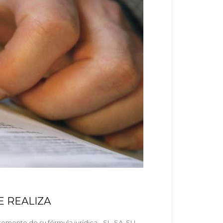
E REALIZA
temente de su fórmula jurídica, -SL, SA, SLL,…