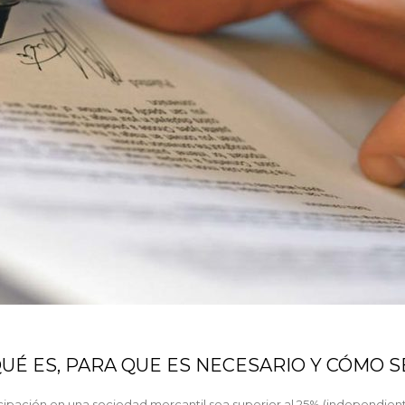
QUÉ ES, PARA QUE ES NECESARIO Y CÓMO S
rticipación en una sociedad mercantil sea superior al 25% (independien